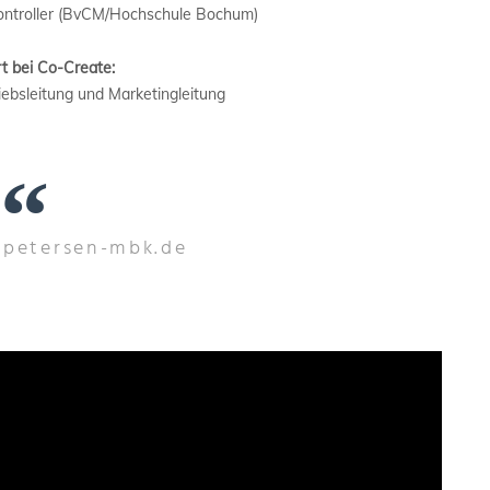
 Controller (BvCM/Hochschule Bochum)
t bei Co-Create:
iebsleitung und Marketingleitung
.petersen-mbk.de