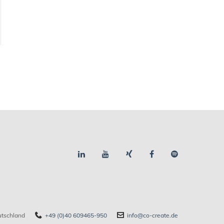
utschland
+49 (0)40 609465-950
info@co-create.de