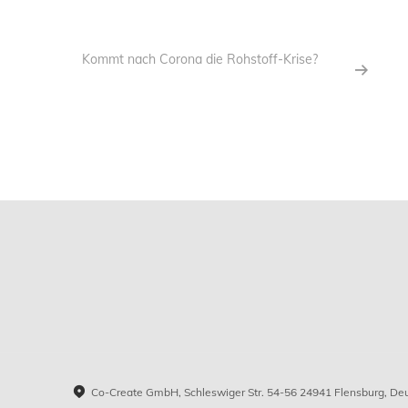
Kommt nach Corona die Rohstoff-Krise?
Co-Create GmbH, Schleswiger Str. 54-56 24941 Flensburg, De